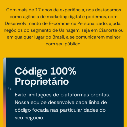
Com mais de 17 anos de experiência, nos destacamos
como agência de marketing digital e podemos, com
Desenvolvimento de E-commerce Personalizado, ajudar
negócios do segmento de Usinagem, seja em Cianorte ou
em qualquer lugar do Brasil, a se comunicarem melhor
com seu público.
Código 100%
Proprietário
Evite limitações de plataformas prontas.
Nossa equipe desenvolve cada linha de
código focada nas particularidades do
seu negócio.