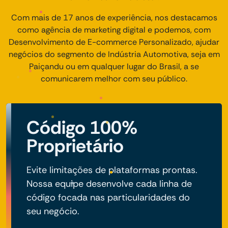
Com mais de 17 anos de experiência, nos destacamos
como agência de marketing digital e podemos, com
Desenvolvimento de E-commerce Personalizado, ajudar
negócios do segmento de Indústria Automotiva, seja em
Paiçandu ou em qualquer lugar do Brasil, a se
comunicarem melhor com seu público.
Código 100%
Proprietário
Evite limitações de plataformas prontas.
Nossa equipe desenvolve cada linha de
código focada nas particularidades do
seu negócio.