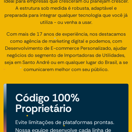
Ideal para empresas que cresceram ou planejam crescer.
A estrutura sob medida é robusta, adaptável e
preparada para integrar qualquer tecnologia que você já
utiliza - ou venha a usar.
Com mais de 17 anos de experiência, nos destacamos
como agência de marketing digital e podemos, com
Desenvolvimento de E-commerce Personalizado, ajudar
negócios do segmento de Importadoras de Utilidades,
seja em Santo André ou em qualquer lugar do Brasil, a se
comunicarem melhor com seu público.
Código 100%
Proprietário
Evite limitações de plataformas prontas.
Nossa equipe desenvolve cada linha de