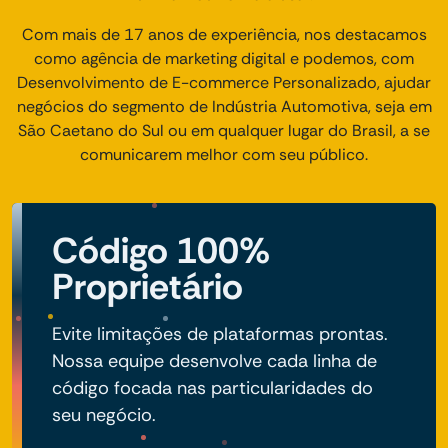
Com mais de 17 anos de experiência, nos destacamos
como agência de marketing digital e podemos, com
Desenvolvimento de E-commerce Personalizado, ajudar
negócios do segmento de Indústria Automotiva, seja em
São Caetano do Sul ou em qualquer lugar do Brasil, a se
comunicarem melhor com seu público.
Código 100%
Proprietário
Evite limitações de plataformas prontas.
Nossa equipe desenvolve cada linha de
código focada nas particularidades do
seu negócio.