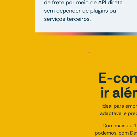
de frete por meio de API direta,
sem depender de plugins ou
serviços terceiros.
E-com
ir al
Ideal para empr
adaptável e prep
Com mais de 17
podemos, com Des