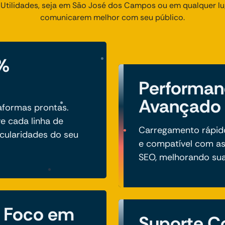
Utilidades, seja em São José dos Campos ou em qualquer luga
comunicarem melhor com seu público.
%
Performan
Avançado
taformas prontas.
e cada linha de
Carregamento rápido,
icularidades do seu
e compatível com as
SEO, melhorando sua 
m Foco em
Suporte C