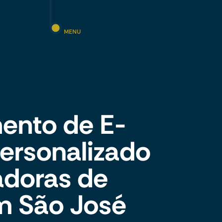
MENU
ento de E-
rsonalizado
adoras de
m São José