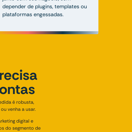
depender de plugins, templates ou
plataformas engessadas.
recisa
rontas
edida é robusta,
 ou venha a usar.
eting digital e
os do segmento de