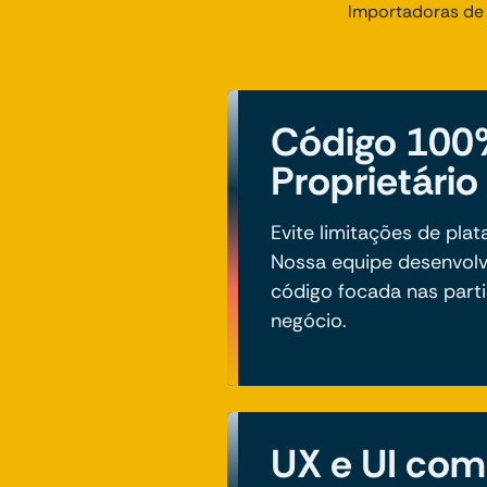
Importadoras de 
Código 100
Proprietário
Evite limitações de pla
Nossa equipe desenvolv
código focada nas part
negócio.
UX e UI co