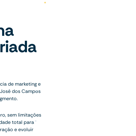
ma
riada
o
ia de marketing e
o José dos Campos
egmento.
ro, sem limitações
ade total para
ração e evoluir