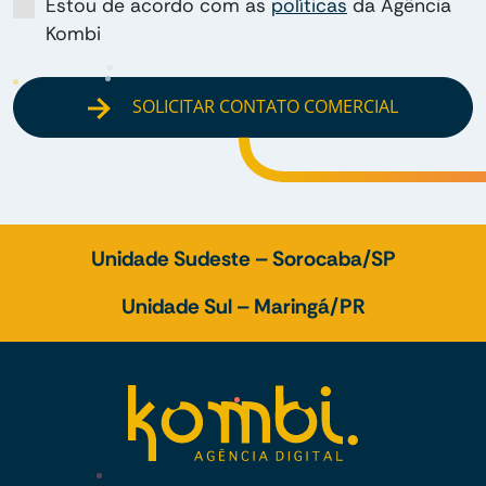
Estou de acordo com as
políticas
da Agência
Kombi
SOLICITAR CONTATO COMERCIAL
Unidade Sudeste – Sorocaba/SP
Unidade Sul – Maringá/PR