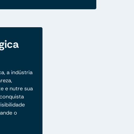
gica
a, a indústria
reza,
e e nutre sua
conquista
isibilidade
pande o
.