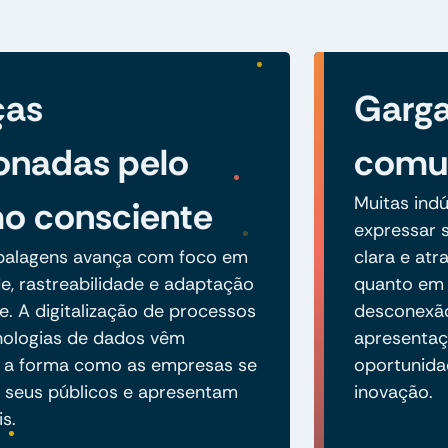
ças
Garga
onadas pelo
comun
Muitas ind
o consciente
expressar s
balagens avança com foco em
clara e atr
de, rastreabilidade e adaptação
quanto em m
 A digitalização de processos
desconexão
nologias de dados vêm
apresentaç
 a forma como as empresas se
oportunida
seus públicos e apresentam
inovação.
is.