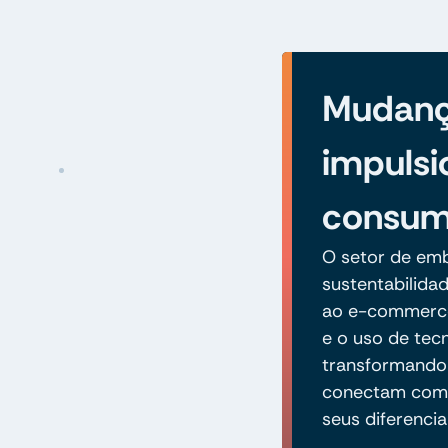
Mudan
impulsi
consum
O setor de em
sustentabilida
ao e-commerce.
e o uso de tec
transformando
conectam com 
seus diferencia