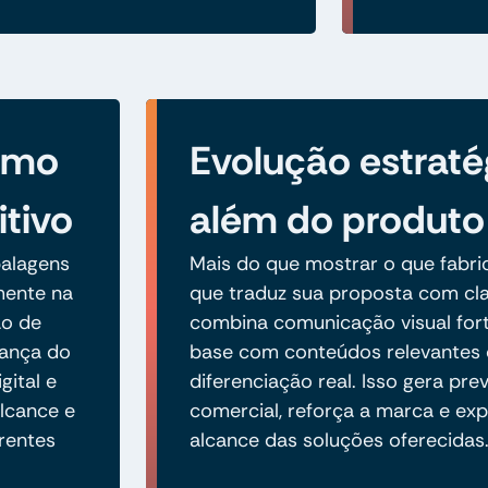
como
Evolução estraté
itivo
além do produto
alagens
Mais do que mostrar o que fabric
amente na
que traduz sua proposta com cla
ão de
combina comunicação visual fort
iança do
base com conteúdos relevantes 
gital e
diferenciação real. Isso gera prev
lcance e
comercial, reforça a marca e ex
rentes
alcance das soluções oferecidas