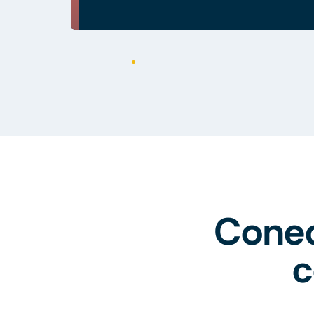
Conec
c