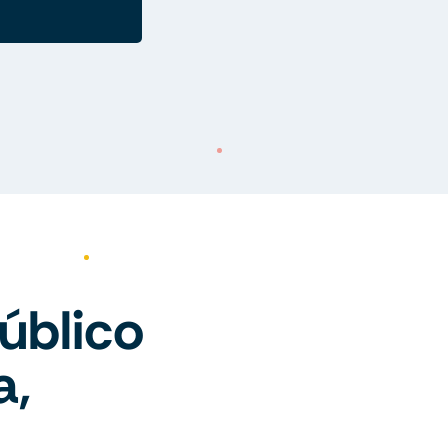
úblico
a,