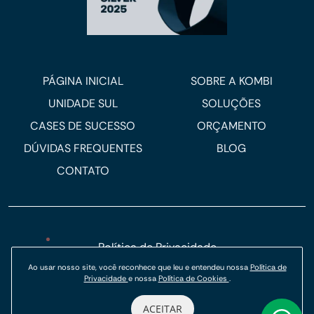
PÁGINA INICIAL
SOBRE A KOMBI
UNIDADE SUL
SOLUÇÕES
CASES DE SUCESSO
ORÇAMENTO
DÚVIDAS FREQUENTES
BLOG
CONTATO
Política de Privacidade
Ao usar nosso site, você reconhece que leu e entendeu nossa
Política de
Política de Cookies
Privacidade
e nossa
Política de Cookies
.
© Kombi Agência Digital 2026.
ACEITAR