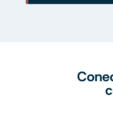
Conec
c