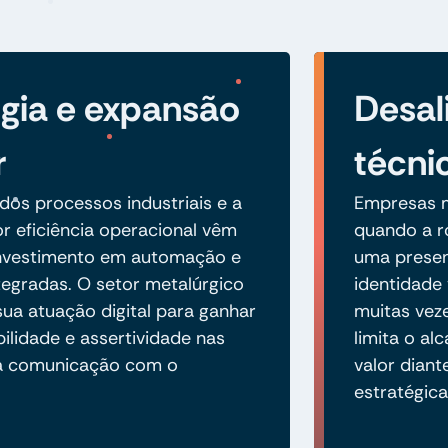
gia e expansão
Desal
r
técni
 dos processos industriais e a
Empresas m
r eficiência operacional vêm
quando a r
investimento em automação e
uma presen
tegradas. O setor metalúrgico
identidade 
ua atuação digital para ganhar
muitas vez
bilidade e assertividade nas
limita o a
a comunicação com o
valor dian
estratégica