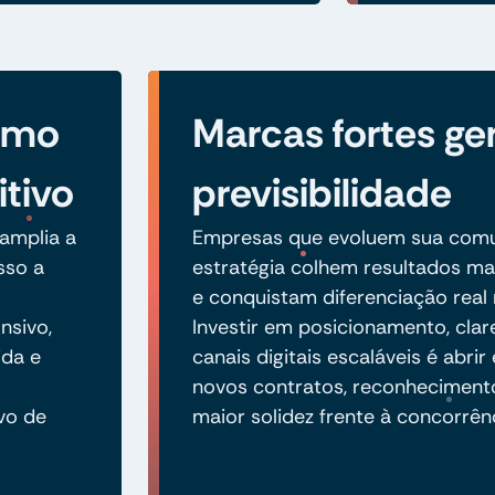
como
Marcas fortes g
itivo
previsibilidade
amplia a
Empresas que evoluem sua com
sso a
estratégia colhem resultados mai
e conquistam diferenciação real 
nsivo,
Investir em posicionamento, clare
ida e
canais digitais escaláveis é abri
novos contratos, reconheciment
vo de
maior solidez frente à concorrên