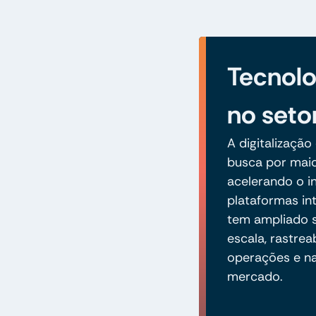
Tecnolo
no seto
A digitalização
busca por maio
acelerando o 
plataformas in
tem ampliado s
escala, rastrea
operações e n
mercado.