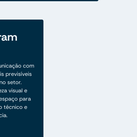
eram
unicação com
s previsíveis
no setor.
za visual e
r espaço para
o técnico e
cia.