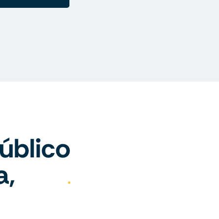
úblico
a,