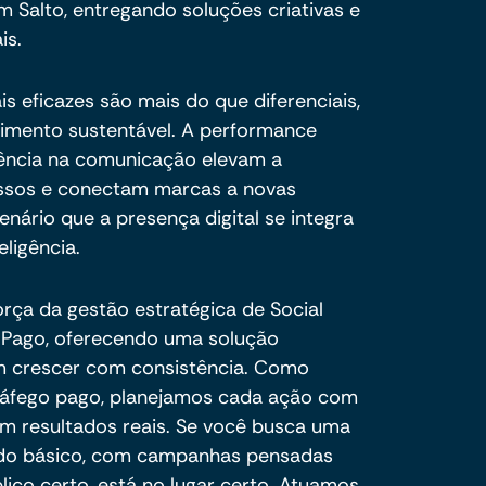
 Salto, entregando soluções criativas e
is.
is eficazes são mais do que diferenciais,
cimento sustentável. A performance
oerência na comunicação elevam a
essos e conectam marcas a novas
nário que a presença digital se integra
eligência.
orça da gestão estratégica de Social
o Pago, oferecendo uma solução
m crescer com consistência. Como
tráfego pago, planejamos cada ação com
em resultados reais. Se você busca uma
 do básico, com campanhas pensadas
blico certo, está no lugar certo. Atuamos