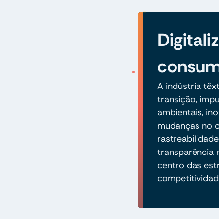
Digitali
consum
A indústria tê
transição, imp
ambientais, in
mudanças no 
rastreabilidad
transparência
centro das est
competitividad