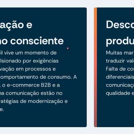
zação e
Desco
o consciente
prod
xtil vive um momento de
Muitas mar
ulsionado por exigências
traduzir va
ovação em processos e
Falta de co
comportamento de consumo. A
diferenciai
e, o e-commerce B2B e a
comunicaçã
 na comunicação estão no
qualidade 
ratégias de modernização e
e.