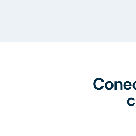
Conec
c