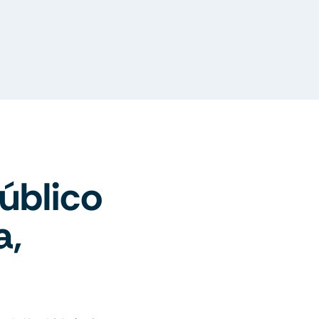
úblico
a,