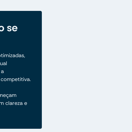
o se
otimizadas,
ual
 a
competitiva.
omeçam
m clareza e