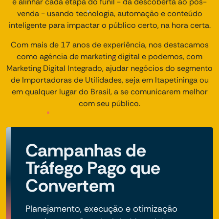
é alinhar cada etapa do funil - da descoberta ao pós-
venda - usando tecnologia, automação e conteúdo
inteligente para impactar o público certo, na hora certa.
Com mais de 17 anos de experiência, nos destacamos
como agência de marketing digital e podemos, com
Marketing Digital Integrado, ajudar negócios do segmento
de Importadoras de Utilidades, seja em Itapetininga ou
em qualquer lugar do Brasil, a se comunicarem melhor
com seu público.
Campanhas de
Tráfego Pago que
Convertem
Planejamento, execução e otimização