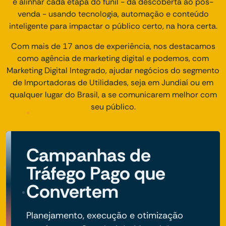
é alinhar cada etapa do funil - da descoberta ao pós-
venda - usando tecnologia, automação e conteúdo
inteligente para impactar o público certo, na hora certa.
Com mais de 17 anos de experiência, nos destacamos
como agência de marketing digital e podemos, com
Marketing Digital Integrado, ajudar negócios do segmento
de Importadoras de Utilidades, seja em Jundiaí ou em
qualquer lugar do Brasil, a se comunicarem melhor com
seu público.
Campanhas de
Tráfego Pago que
Convertem
Planejamento, execução e otimização