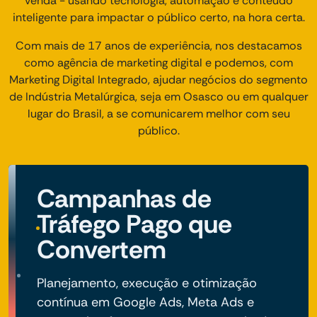
venda - usando tecnologia, automação e conteúdo
inteligente para impactar o público certo, na hora certa.
Com mais de 17 anos de experiência, nos destacamos
como agência de marketing digital e podemos, com
Marketing Digital Integrado, ajudar negócios do segmento
de Indústria Metalúrgica, seja em Osasco ou em qualquer
lugar do Brasil, a se comunicarem melhor com seu
público.
Campanhas de
Tráfego Pago que
Convertem
Planejamento, execução e otimização
contínua em Google Ads, Meta Ads e