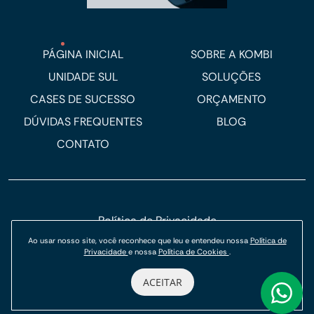
PÁGINA INICIAL
SOBRE A KOMBI
UNIDADE SUL
SOLUÇÕES
CASES DE SUCESSO
ORÇAMENTO
DÚVIDAS FREQUENTES
BLOG
CONTATO
Política de Privacidade
Política de Cookies
Ao usar nosso site, você reconhece que leu e entendeu nossa
Política de
Privacidade
e nossa
Política de Cookies
.
© Kombi Agência Digital 2026.
ACEITAR