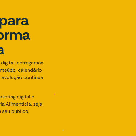
 para
forma
a
digital, entregamos
nteúdo, calendário
r evolução contínua
eting digital e
a Alimentícia, seja
 seu público.