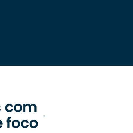
s com
e foco