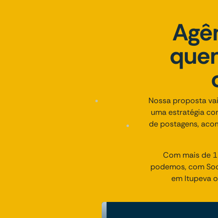
Agên
quem
Nossa proposta vai
uma estratégia co
de postagens, acom
Com mais de 17
podemos, com Socia
em Itupeva o