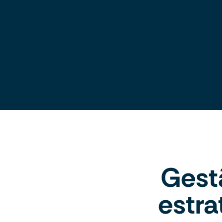
Gest
estra