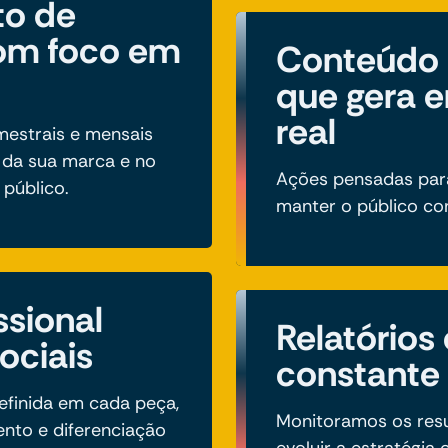
to de
om foco em
Conteúdo 
que gera 
real
mestrais e mensais
 da sua marca e no
Ações pensadas para 
público.
manter o público c
ssional
Relatórios
ociais
constante
efinida em cada peça,
Monitoramos os resu
nto e diferenciação