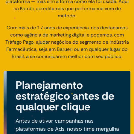
plataforma — mas sim a forma como ela foi usada. Aqui
na Kombi, acreditamos que performance vem de
método.
Com mais de 17 anos de experiência, nos destacamos
como agência de marketing digital e podemos, com
Tráfego Pago, ajudar negócios do segmento de Indústria
Farmacêutica, seja em Barueri ou em qualquer lugar do
Brasil, a se comunicarem melhor com seu público.
Planejamento
estratégico antes de
qualquer clique
Antes de ativar campanhas nas
plataformas de Ads, nosso time mergulha