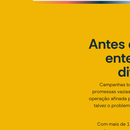
Antes 
ent
d
Campanhas b
promessas vazias
operação afinada 
talvez o problem
Com mais de 17