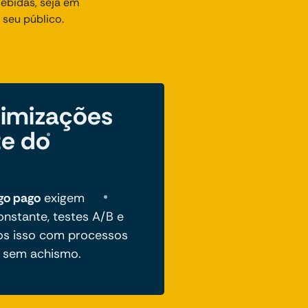
ebidas, seja em
seu público.
timizações
te do
ego pago
exigem
stante, testes A/B e
mos isso com processos
e sem achismo.