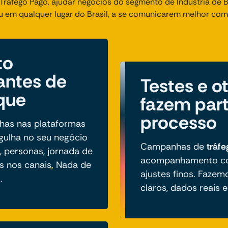
ráfego Pago, ajudar negócios do segmento de Indústria de B
 em qualquer lugar do Brasil, a se comunicarem melhor com 
to
antes de
Testes e o
ique
fazem par
processo
has nas plataformas
gulha no seu negócio
Campanhas de
tráf
, personas, jornada de
acompanhamento con
 nos canais. Nada de
ajustes finos. Faze
.
claros, dados reais 