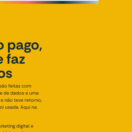
o pago,
 faz
os
são feitas com
se de dados e uma
 e não teve retorno,
oi usada. Aqui na
eting digital e