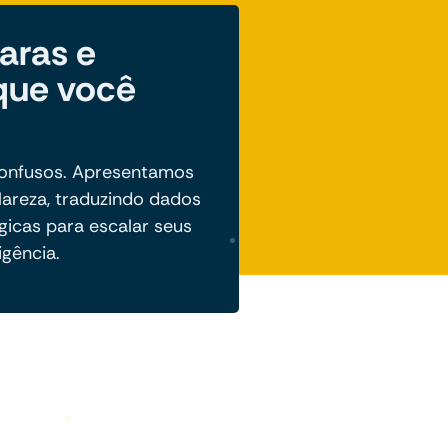
laras e
 que você
confusos. Apresentamos
lareza, traduzindo dados
gicas para escalar seus
igência.