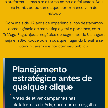
plataforma — mas sim a forma como ela foi usada. Aqui
na Kombi, acreditamos que performance vem de
método.
Com mais de 17 anos de experiência, nos destacamos
como agência de marketing digital e podemos, com
Tráfego Pago, ajudar negócios do segmento de Usinagem,
seja em São Roque ou em qualquer lugar do Brasil, a se
comunicarem melhor com seu público.
Planejamento
estratégico antes de
qualquer clique
Antes de ativar campanhas nas
plataformas de Ads, nosso time mergulha