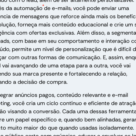
nuo com o lead, além de ser altamente personalizável.
és da automação de e-mails, você pode enviar uma
ncia de mensagens que reforce ainda mais os benefíc
olução, forneça mais conteúdo educacional e crie um
gência com ofertas exclusivas. Além disso, a segment
eads, com base em seu comportamento e interação 
údo, permite um nível de personalização que é difícil 
çar com outras formas de comunicação. E, assim, enq
d vai avançando de uma etapa para a outra, você vai
ndo sua marca presente e fortalecendo a relação,
itando a decisão de compra.
tegrar anúncios pagos, conteúdo relevante e e-mail
ting, você cria um ciclo contínuo e eficiente de atraçã
ção visando a conversão. Cada uma dessas ferrament
e um papel específico e, quando bem alinhadas, ger
to muito maior do que quando usadas isoladamente.