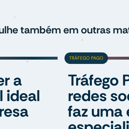
ulhe também em outras mat
TRÁFEGO PAGO
r a
Tráfego 
l ideal
redes so
resa
faz uma
especial