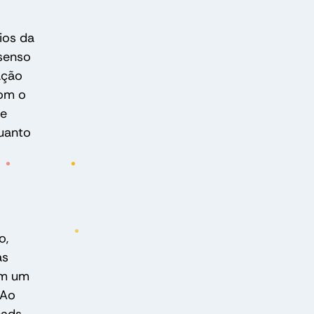
ios da
 senso
ação
com o
de
uanto
o,
as
am um
 Ao