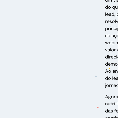
um vi
do qu
lead,
resol
princ
soluç
webin
valor
direc
demon
Ao en
do le
jorna
Agora
nutri
das f