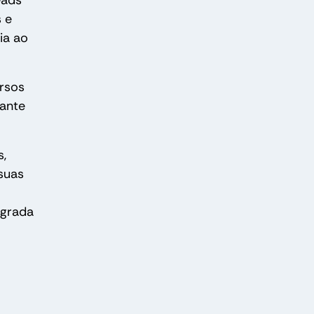
eads
 e
ia ao
ursos
tante
s,
suas
egrada