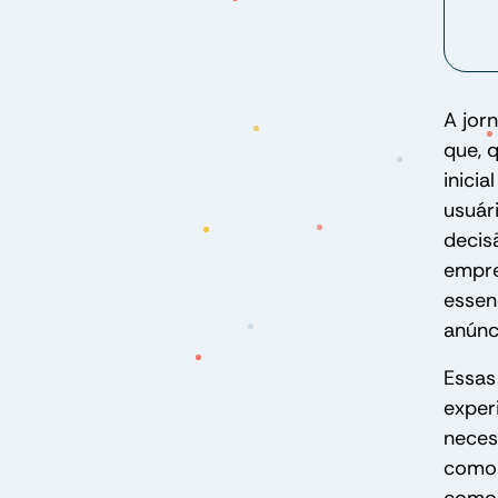
A jor
que, 
inici
usuár
decis
empre
essen
anúnc
Essas
exper
neces
como 