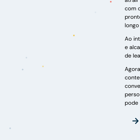
atrai
com c
pront
longo
Ao in
e alc
de le
Agora
conte
conve
perso
pode 