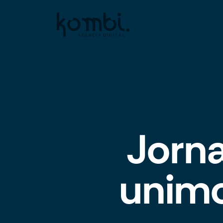
Jorn
unimo