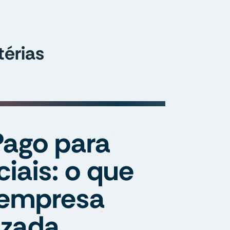
érias
Pago para
ciais: o que
 empresa
izada