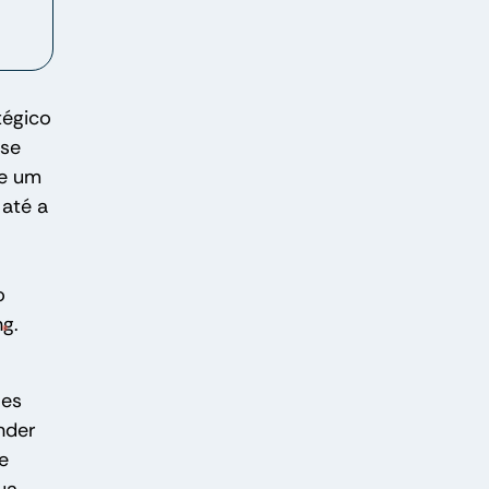
tégico
sse
ue um
 até a
o
g.
ões
nder
e