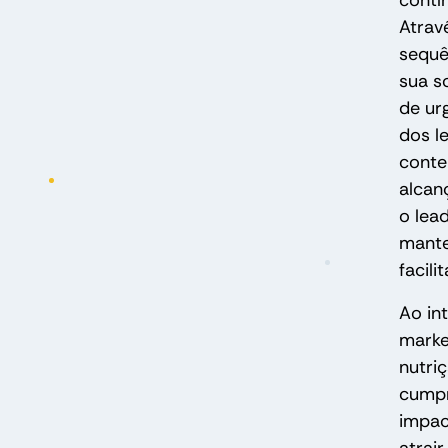
contí
Atrav
sequê
sua s
de ur
dos l
conte
alcan
o lea
mante
facil
Ao in
marke
nutri
cumpr
impac