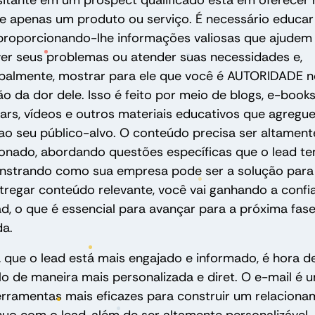
sitante em um prospect qualificado está em oferecer
e apenas um produto ou serviço. É necessário educar
 proporcionando-lhe informações valiosas que ajudem
ver seus problemas ou atender suas necessidades e,
ipalmente, mostrar para ele que você é AUTORIDADE 
ão da dor dele. Isso é feito por meio de blogs, e-books
ars, vídeos e outros materiais educativos que agregu
 ao seu público-alvo. O conteúdo precisa ser altament
ionado, abordando questões específicas que o lead t
strando como sua empresa pode ser a solução para 
tregar conteúdo relevante, você vai ganhando a confi
ad, o que é essencial para avançar para a próxima fas
da.
 que o lead está mais engajado e informado, é hora d
-lo de maneira mais personalizada e diret. O e-mail é 
erramentas mais eficazes para construir um relacion