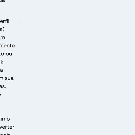
ua
rfil
s)
em
amente
to ou
ok
ua
m sua
es,
o
ximo
verter