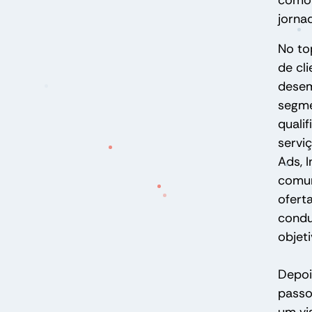
como 
jorna
No top
de cl
desem
segme
quali
servi
Ads, 
comun
ofert
condu
objeti
Depoi
passo