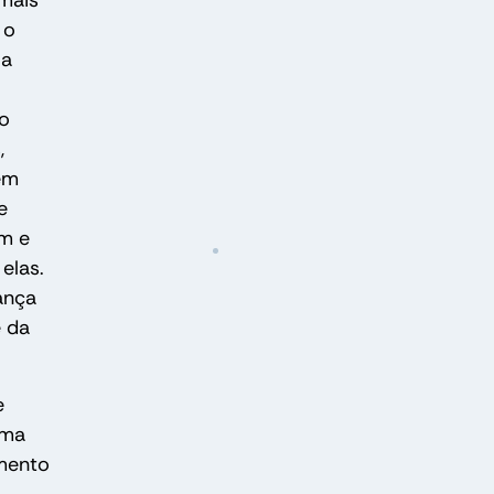
 mais
 o
 a
no
,
em
e
em e
elas.
ança
e da
e
uma
amento