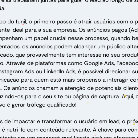
elas trabalham juntas para guiar o lead ao longo de s
da.
o do funil, o primeiro passo é atrair usuários com o pe
iente ideal para a sua empresa. Os anúncios pagos (Ad
penham um papel crucial nesse processo, quando b
ntados, os anúncios podem alcançar um público alt
ficado, que provavelmente tem interesse no seu produ
ço. Através de plataformas como Google Ads, Facebo
Instagram Ads ou LinkedIn Ads, é possível direcionar s
icação para quem está mais propenso a interagir co
a. Os anúncios chamam a atenção de potenciais client
zindo-os para o seu site ou página de captura. Aqui, 
vo é gerar tráfego qualificado!
s de impactar e transformar o usuário em lead, o pró
 é nutri-lo com conteúdo relevante. A chave para con