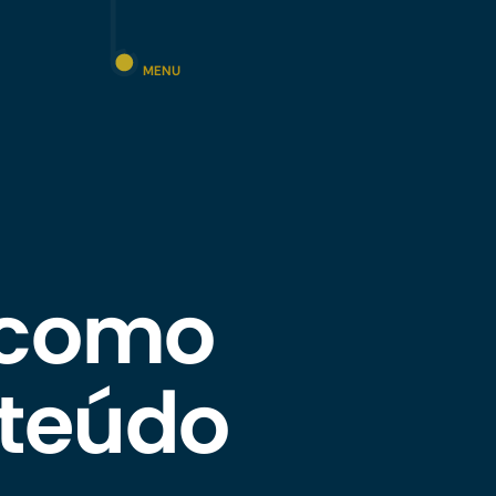
MENU
 como
nteúdo