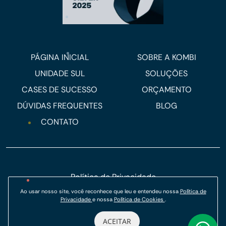
PÁGINA INICIAL
SOBRE A KOMBI
UNIDADE SUL
SOLUÇÕES
CASES DE SUCESSO
ORÇAMENTO
DÚVIDAS FREQUENTES
BLOG
CONTATO
Política de Privacidade
Ao usar nosso site, você reconhece que leu e entendeu nossa
Política de
Política de Cookies
Privacidade
e nossa
Política de Cookies
.
© Kombi Agência Digital 2026.
ACEITAR