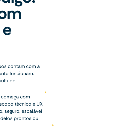
com
 e
pos contam com a
ente funcionam.
ultado.
ue começa com
escopo técnico e UX
o, seguro, escalável
delos prontos ou