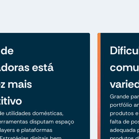
 de
Dific
doras está
comun
z mais
varie
Grande par
tivo
portfólio 
e utilidades domésticas,
produtos e 
ferramentas disputam espaço
falta de p
ayers e plataformas
adequada p
 Estratégias digitais bem
produtos de