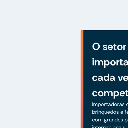
O setor
importa
cada ve
competi
Importadoras d
brinquedos e 
com grandes pl
internacionais.