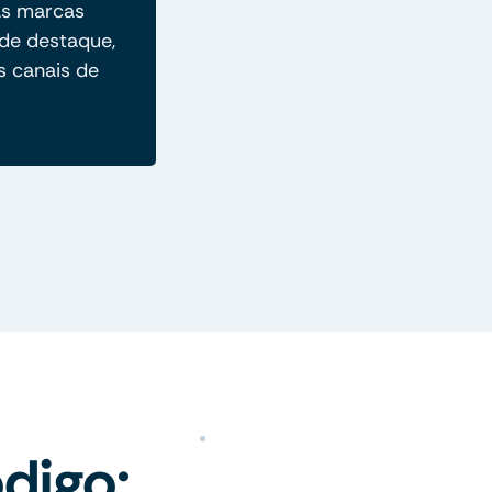
as marcas
de destaque,
s canais de
digo: