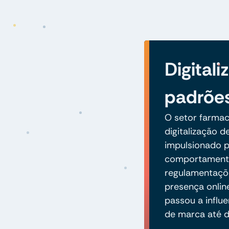
Digital
padrõe
O setor farmac
digitalização d
impulsionado 
comportamento
regulamentaçõe
presença onlin
passou a influ
de marca até 