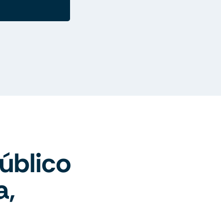
úblico
a,