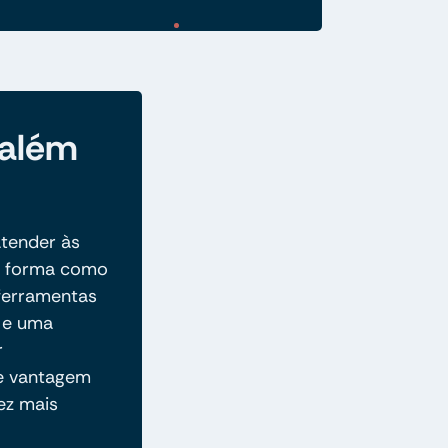
 além
tender às
 a forma como
 ferramentas
o e uma
r
 e vantagem
ez mais