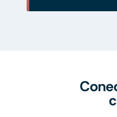
Conec
c