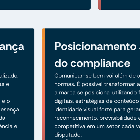
iança
Posicionamento
do compliance
alizado,
Comunicar-se bem vai além de a
as e
normas. É possível transformar
a marca se posiciona, utilizando
 e o
digitais, estratégias de conteúd
resença
identidade visual forte para gera
 da
reconhecimento, previsibilidade
ência e
competitiva em um setor cada v
disputado.