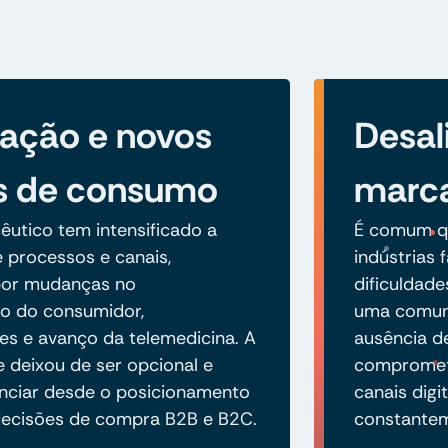
ização e novos
Desal
s de consumo
marc
êutico tem intensificado a
É comum qu
e processos e canais,
indústrias
por mudanças no
dificuldade
 do consumidor,
uma comuni
s e avanço da telemedicina. A
ausência de
e deixou de ser opcional e
compromete
enciar desde o posicionamento
canais digi
decisões de compra B2B e B2C.
constantem