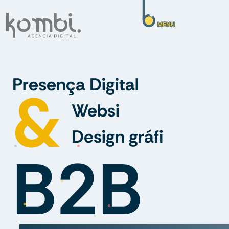
MENU
M
a
r
k
e
t
i
n
g
i
g
i
t
a
l
&
U
X
/
U
I
C
o
m
u
n
i
c
a
ç
á
f
B2B