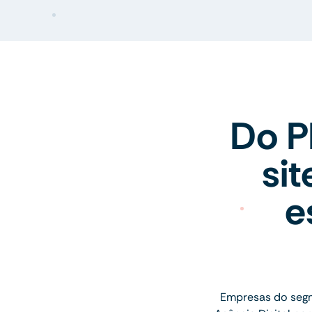
Do P
si
e
Empresas do segm