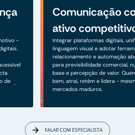
ança
Comunicação c
ativo competitiv
otivo -
Integrar plataformas digitais, unif
igitais.
linguagem visual e adotar ferra
relacionamento e automação ab
acessível
para previsibilidade comercial, n
cta
base e percepção de valor. Qu
ão de
bem, atrai, retém e lidera - me
mercados maduros.
FALAR COM ESPECIALISTA