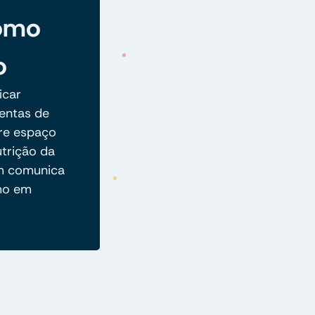
omo
o
icar
mentas de
re espaço
utrição da
em comunica
smo em