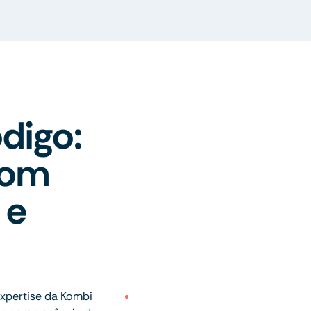
digo:
com
 e
xpertise da Kombi