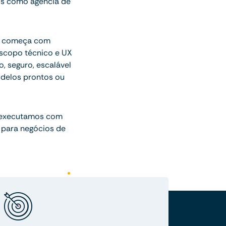
os como agência de
ue começa com
escopo técnico e UX
o, seguro, escalável
delos prontos ou
 executamos com
 para negócios de